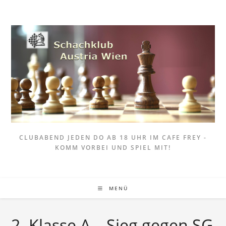
Zum
Inhalt
springen
CLUBABEND JEDEN DO AB 18 UHR IM CAFE FREY -
KOMM VORBEI UND SPIEL MIT!
MENÜ
2. Klasse A – Sieg gegen SG